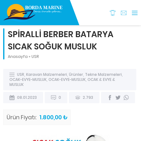
SPİRALLİ BERBER BATARYA
SICAK SOĞUK MUSLUK
Anasayfa
»
USR
USR
,
Karavan Malzemeleri
,
Ürünler
,
Tekne Malzemeleri
,
OCAK-EVYE-MUSLUK
,
OCAK-EVYE-MUSLUK
,
OCAK & EVYE &
MUSLUK
08.01.2023
0
2.793
Ürün Fiyatı:
1.800,00 ₺