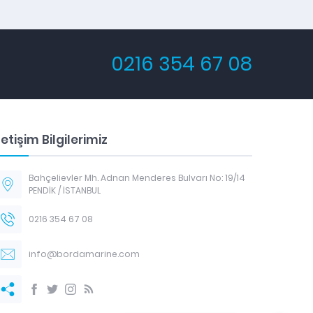
0216 354 67 08
letişim Bilgilerimiz
Bahçelievler Mh. Adnan Menderes Bulvarı No: 19/14
PENDİK / İSTANBUL
0216 354 67 08
info@bordamarine.com