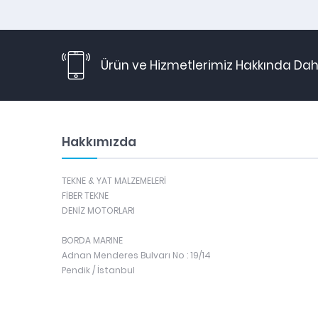
Ürün ve Hizmetlerimiz Hakkında Daha
Hakkımızda
TEKNE & YAT MALZEMELERİ
FİBER TEKNE
DENİZ MOTORLARI
BORDA MARINE
Adnan Menderes Bulvarı No : 19/14
Pendik / İstanbul