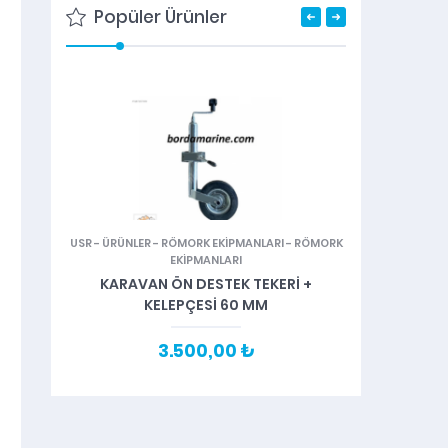
Popüler Ürünler
USR
-
ÜRÜNLER
-
RÖMORK EKİPMANLARI
-
RÖMORK
TAV
EKİPMANLARI
ÇIFT 
KARAVAN ÖN DESTEK TEKERİ +
KELEPÇESİ 60 MM
3.500,00 ₺