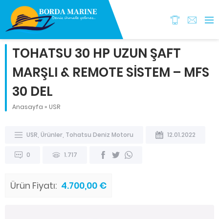
TOHATSU 30 HP UZUN ŞAFT
MARŞLI & REMOTE SİSTEM – MFS
30 DEL
Anasayfa
»
USR
USR
,
Ürünler
,
Tohatsu Deniz Motoru
12.01.2022
0
1.717
Ürün Fiyatı:
4.700,00 €