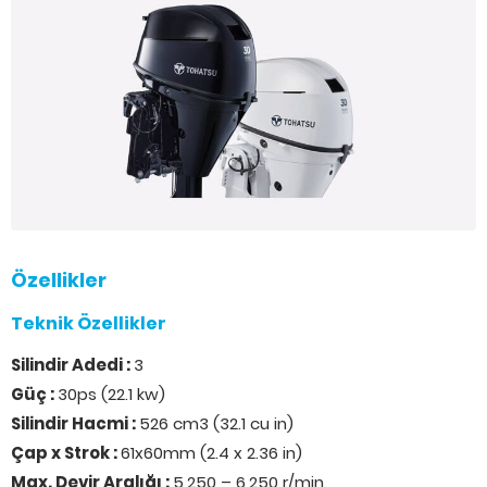
Özellikler
Teknik Özellikler
Silindir Adedi :
3
Güç :
30ps (22.1 kw)
Silindir Hacmi :
526 cm3 (32.1 cu in)
Çap x Strok :
61x60mm (2.4 x 2.36 in)
Max. Devir Aralığı :
5,250 – 6,250 r/min