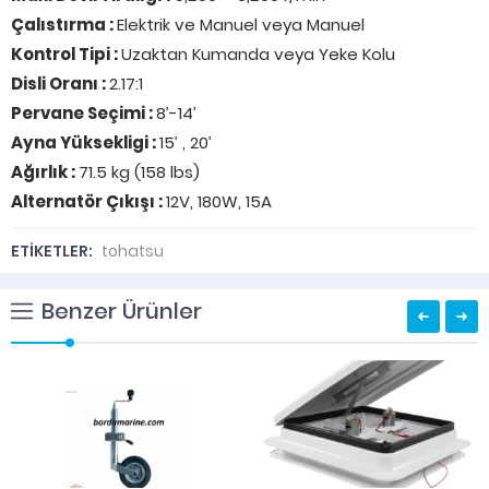
Çalıstırma :
Elektrik ve Manuel veya Manuel
Kontrol Tipi :
Uzaktan Kumanda veya Yeke Kolu
Disli Oranı :
2.17:1
Pervane Seçimi :
8’-14’
Ayna Yüksekligi :
15’ , 20’
Ağırlık :
71.5 kg (158 lbs)
Alternatör Çıkışı :
12V, 180W, 15A
ETİKETLER:
tohatsu
Benzer Ürünler