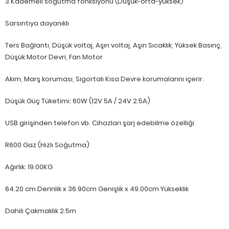
3 Kademeli soğutma fonksiyonu (Düşük-orta-yüksek)
Sarsıntıya dayanıklı
Ters Bağlantı, Düşük voltaj, Aşırı voltaj, Aşırı Sıcaklık, Yüksek Basınç,
Düşük Motor Devri, Fan Motor
Akım, Marş koruması, Sigortalı Kısa Devre korumalarını içerir.
Düşük Güç Tüketimi: 60W (12V 5A / 24V 2.5A)
USB girişinden telefon vb. Cihazları şarj edebilme özelliği
R600 Gaz (Hızlı Soğutma)
Ağırlık: 19.00KG
64.20 cm Derinlik x 36.90cm Genişlik x 49.00cm Yükseklik
Dahili Çakmaklık 2.5m