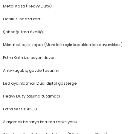
Metal Kasa (Heavy Duty)
Dahili ısı hafıza kartı
Şok soğutma özelliği
Mıknatıslı açılır kapak (Mandallı açılır kapaklardan dayanıklıdır)
Extra Kalın izolasyon duvarı
Anti-kaçak iç gövde tasarımı
Led aydınlatmalı Dual dijital gösterge
Heavy Duty taşıma tutamacı
Extra sessiz 45DB
3 aşamalı batarya koruma fonksiyonu