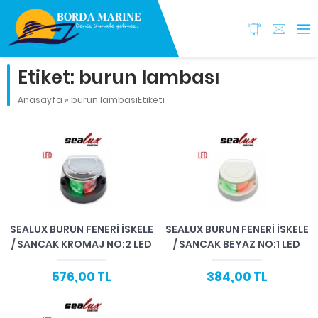
Etiket:
burun lambası
Anasayfa
»
burun lambasıEtiketi
SEALUX BURUN FENERİ İSKELE
SEALUX BURUN FENERİ İSKELE
/ SANCAK KROMAJ NO:2 LED
/ SANCAK BEYAZ NO:1 LED
576,00 TL
384,00 TL