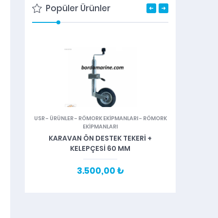
Popüler Ürünler
USR
-
ÜRÜNLER
-
RÖMORK EKİPMANLARI
-
RÖMORK
TAV
EKİPMANLARI
ÇIFT 
KARAVAN ÖN DESTEK TEKERİ +
KELEPÇESİ 60 MM
3.500,00 ₺