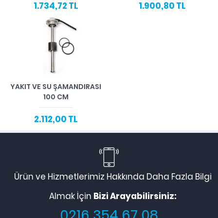
1.734,72 TL
1.900,80 TL
YAKIT VE SU ŞAMANDIRASI
100 CM
2.112,00 TL
Ürün ve Hizmetlerimiz Hakkında Daha Fazla Bilgi
Almak İçin
Bizi Arayabilirsiniz:
0216 354 67 08